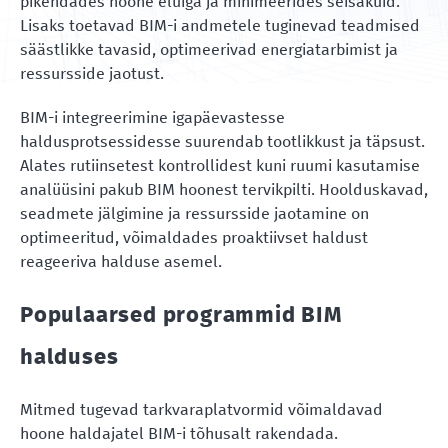
pikendades hoone eluiga ja minimeerides seisakuid.
Lisaks toetavad BIM-i andmetele tuginevad teadmised
säästlikke tavasid, optimeerivad energiatarbimist ja
ressursside jaotust.
BIM-i integreerimine igapäevastesse
haldusprotsessidesse suurendab tootlikkust ja täpsust.
Alates rutiinsetest kontrollidest kuni ruumi kasutamise
analüüsini pakub BIM hoonest tervikpilti. Hoolduskavad,
seadmete jälgimine ja ressursside jaotamine on
optimeeritud, võimaldades proaktiivset haldust
reageeriva halduse asemel.
Populaarsed programmid BIM
halduses
Mitmed tugevad tarkvaraplatvormid võimaldavad
hoone haldajatel BIM-i tõhusalt rakendada.