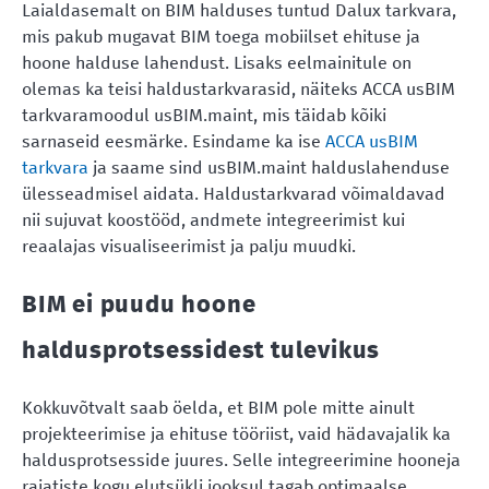
Laialdasemalt on BIM halduses tuntud Dalux tarkvara,
mis pakub mugavat BIM toega mobiilset ehituse ja
hoone halduse lahendust. Lisaks eelmainitule on
olemas ka teisi haldustarkvarasid, näiteks ACCA usBIM
tarkvaramoodul usBIM.maint, mis täidab kõiki
sarnaseid eesmärke. Esindame ka ise
ACCA usBIM
tarkvara
ja saame sind usBIM.maint halduslahenduse
ülesseadmisel aidata. Haldustarkvarad võimaldavad
nii sujuvat koostööd, andmete integreerimist kui
reaalajas visualiseerimist ja palju muudki.
BIM ei puudu hoone
haldusprotsessidest tulevikus
Kokkuvõtvalt saab öelda, et BIM pole mitte ainult
projekteerimise ja ehituse tööriist, vaid hädavajalik ka
haldusprotsesside juures. Selle integreerimine hooneja
rajatiste kogu elutsükli jooksul tagab optimaalse