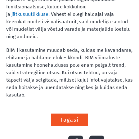
funktsionaalsuse, kulude kokkuhoiu
ja
jätkusuutlikkuse
. Vahest ei olegi haldajal vaja
keerukat mudeli visualisaatorit, vaid mudeliga seotud
või mudelist välja võetud varade ja materjalide loetelu
ning andmeid.
BIM-i kasutamine muudab seda, kuidas me kavandame,
ehitame ja haldame elukeskkondi. BIM võimaluste
kasutamine hoonehalduses pole enam pelgalt trend,
vaid strateegiline otsus. Kui otsus tehtud, on vaja
täpselt välja selgitada, millisel kujul infot vajatakse, kus
seda hoitakse ja uuendatakse ning kes ja kuidas seda
kasutab.
Tagasi