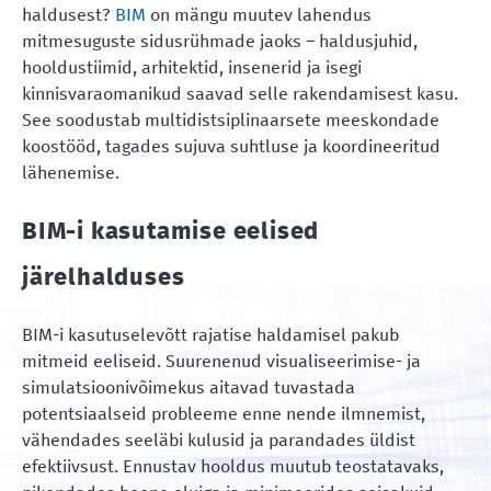
haldusest?
BIM
on mängu muutev lahendus
mitmesuguste sidusrühmade jaoks – haldusjuhid,
hooldustiimid, arhitektid, insenerid ja isegi
kinnisvaraomanikud saavad selle rakendamisest kasu.
See soodustab multidistsiplinaarsete meeskondade
koostööd, tagades sujuva suhtluse ja koordineeritud
lähenemise.
BIM-i kasutamise eelised
järelhalduses
BIM-i kasutuselevõtt rajatise haldamisel pakub
mitmeid eeliseid. Suurenenud visualiseerimise- ja
simulatsioonivõimekus aitavad tuvastada
potentsiaalseid probleeme enne nende ilmnemist,
vähendades seeläbi kulusid ja parandades üldist
efektiivsust. Ennustav hooldus muutub teostatavaks,