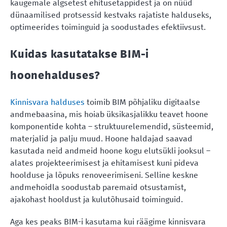
kaugemale algsetest ehitusetappidest ja on nüüd
dünaamilised protsessid kestvaks rajatiste halduseks,
optimeerides toiminguid ja soodustades efektiivsust.
Kuidas kasutatakse BIM-i
hoonehalduses?
Kinnisvara halduses
toimib BIM põhjaliku digitaalse
andmebaasina, mis hoiab üksikasjalikku teavet hoone
komponentide kohta – struktuurelemendid, süsteemid,
materjalid ja palju muud. Hoone haldajad saavad
kasutada neid andmeid hoone kogu elutsükli jooksul –
alates projekteerimisest ja ehitamisest kuni pideva
hoolduse ja lõpuks renoveerimiseni. Selline keskne
andmehoidla soodustab paremaid otsustamist,
ajakohast hooldust ja kulutõhusaid toiminguid.
Aga kes peaks BIM-i kasutama kui räägime kinnisvara