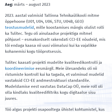
Aeg:
märts – august 2023
2023. aastal valmisid Tallinna Tehnikaülikooli mitme
õppehoone (U01, U04, U06, STU, U04B, GEO)
teostusmudelid
, mille koostamises mängis olulist rolli
ka Tulitec. Tegu oli ainulaadse projektiga mitmel
põhjusel – esmakordselt rakendati CCI-EE nõudeid, mis
tõi endaga kaasa nii uusi võimalusi kui ka vajalikke
kohanemisi kogu tööprotsessis.
Tulitec kaasati projekti mudelite kvaliteedikontrolli ja
koordineerimise
eesmärgil. Meie ülesandeks oli nii
ristumiste kontroll kui ka tagada, et valminud mudelid
vastaksid CCI-EE andmestruktuuri standardile.
Mudeldamise eest vastutas DataCap OÜ, meie roll oli
olla kindlaks kvaliteedifiltriks kogu digitaalse sisu
juures.
Töö algas projekti osapooltega ühistel kohtumistel, kus