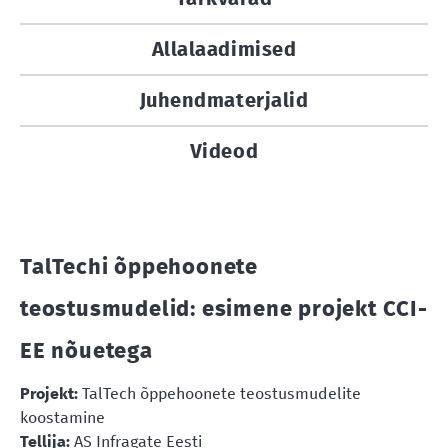
Allalaadimised
Juhendmaterjalid
Videod
TalTechi õppehoonete
teostusmudelid: esimene projekt CCI-
EE nõuetega
Projekt:
TalTech õppehoonete teostusmudelite
koostamine
Tellija:
AS Infragate Eesti