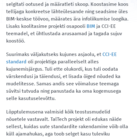
selgitati ootused ja määratleti skoop. Koostasime koos
tellijaga konkreetse lähteülesande ning seadsime üles
BIM-keskse töövoo, määrates ära infoliikumise loogika.
Lisaks koolitasime projekti osapooli
BIM
ja CCI-EE
teemadel, et ühtlustada arusaamad ja tagada sujuv
koostöö.
Suurimaks väljakutseks kujunes asjaolu, et
CCI-EE
standard
oli projektiga paralleelselt alles
kujunemisjärgus. Tuli ette olukordi, kus tuli oodata
värskendusi ja täiendusi, et lisada õiged nõuded ka
mudelitesse. Samas andis see võimaluse teemaga
süvitsi tutvuda ning panustada ka oma kogemusega
selle kasutuselevõttu.
Lõpptulemusena valmisid kõik teostusmudelid
nõuetele vastavalt. TalTech projekt oli edukas näide
sellest, kuidas uute standardite rakendamine võib olla
küll ajamahukas, aga toob selget kasu tuleviku