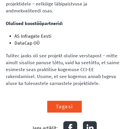
projektidele – eelkõige läbipaistvuse ja
andmekvaliteedi osas.
Olulised koostööpartnerid:
AS Infragate Eesti
DataCap OÜ
Tulitec jaoks oli see projekt oluline verstapost – mitte
ainult sisulise panuse tõttu, vaid ka seetõttu, et saime
esimeste seas praktilise kogemuse CCI-EE
rakendamisel. Usume, et see kogemus annab tugeva
aluse ka tulevastele sarnastele projektidele.
Tagasi
Jaga artiklit: